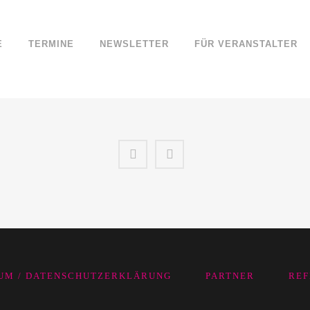
E
TERMINE
NEWSLETTER
FÜR VERANSTALTER
UM / DATENSCHUTZERKLÄRUNG
PARTNER
REF